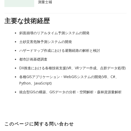
測量士補
主要な技術経歴
斜面崩壊のリアルタイム予測システムの開発
土砂災害危険予測システムの開発
ハザードマップ作成における避難経路の解析と検討
都市計画基礎調査
DX推進における各種技術支援(VR、VRツアー作成、点群データ処理)
各種GISアプリケーション・WebGISシステムの開発(VB、C#、
Python、JavaScript)
統合型GISの構築、GISデータの分析・空間解析・森林資源量解析
このページに関する問い合わせ