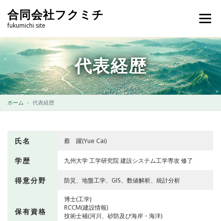
コ
合同会社フクミチ
ン
メニュー
テ
fukumichi site
ン
ツ
へ
トップ
会社案内
事業内容
実績紹介
代表経歴
ス
キ
ッ
プ
採用情報
スタッフの声
個人情報保護方針
ホーム
»
代表経歴
氏名
蔡 躍(Yue Cai)
学歴
九州大学 工学研究院 建設システム工学専攻 修了
得意分野
防災、地盤工学、GIS、数値解析、統計分析
博士(工学)
RCCM(建設情報)
保有資格
技術士補(河川、砂防及び海岸・海洋)